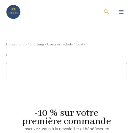
Skip
Search
to
content
Home
/
Shop
/
Clothing
/
Coats & Jackets
/ Coats
Coats
No products were found matching your selection.
-10 % sur votre
première commande
Inscrivez-vous à la newsletter et bénéficier en