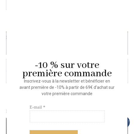
Ajouter au panier
Informations complémentaires
Avis (0)
-10 % sur votre
Poids
0,6 kg
première commande
couleur
Chocolat, Noir
Inscrivez-vous à la newsletter et bénéficier en
avant première de -10% à partir de 69€ d’achat sur
votre première commande
E-mail *
Produits similaires
Le
Le
Le
Le
Promo !
Promo !
prix
prix
prix
prix
initial
actuel
initial
actuel