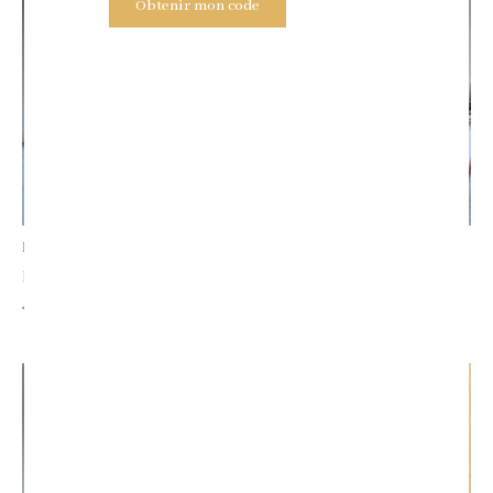
était :
est :
était :
est :
49,90 €.
25,00 €.
35,00 €.
25,00 €.
BLACK FRIDAY
Combinaison
Blazer SACHA
Combinaison HÉRA
49,90
€
25,00
€
35,00
€
25,00
€