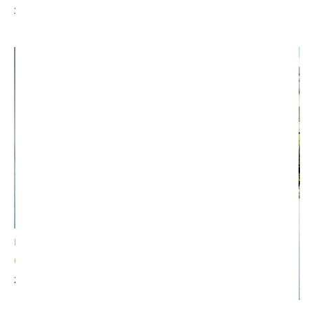
30,00
€
35,00
€
BLACK FRIDAY
Chemise VICTORIA
25,00
€