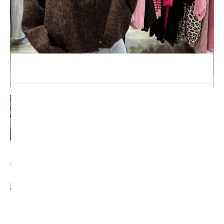
Veste Lili
59,00
€
S
M
L